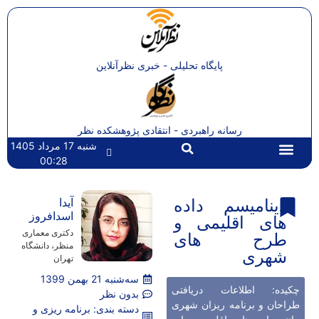
پایگاه تحلیلی - خبری نظرآنلاین
رسانه راهبردی - انتقادی پژوهشکده نظر
شنبه 17 مرداد 1405
00:28
تماس با ما
صفحه اصلی
دینامیسم داده
آیدا
اسدافروز
های اقلیمی و
دکتری معماری
طرح ‏های
منظر، دانشگاه
شهری
تهران
سه‌شنبه 21 بهمن 1399
چکیده: اطلاعات دریافتی
بدون نظر
طراحان و برنامه ریزان شهری
دسته بندی:
برنامه ریزی و