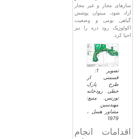
سازهای مجاز و غیر مجاز
آزاد شود، میتوان پوشش
گیاهی بومی و وضعیت
اکولوژیک رود دره را نیز
احیا کرد.
تصویر 1:
قسمتی از
طرح پارک
خطی رودخانه
تورنس. منبع:
مهندسین
مشاور هسل ،
1979
اقدامات انجام