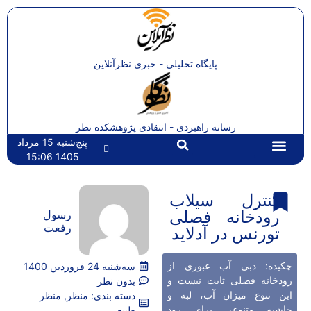
پایگاه تحلیلی - خبری نظرآنلاین
رسانه راهبردی - انتقادی پژوهشکده نظر
پنج‌شنبه 15 مرداد
1405 15:06
تماس با ما
صفحه اصلی
کنترل سیلاب
رودخانه فصلی
رسول
رفعت
تورنس در آدلاید
چکیده: دبی آب عبوری از
سه‌شنبه 24 فروردین 1400
رودخانه فصلی ثابت نیست و
بدون نظر
این تنوع میزان آب، لبه و
دسته بندی:
منظر
,
منظر
حاشیه متنوعی برای رود
طبیعی