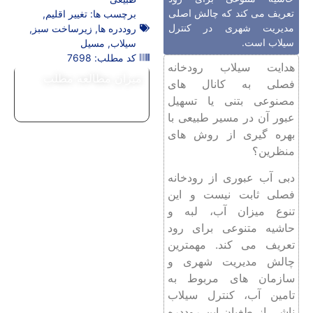
تعریف می کند که چالش اصلی
برچسب ها:
تغییر اقلیم
,
مدیریت شهری در کنترل
روددره ها
,
زیرساخت سبز
,
سیلاب است.
سیلاب
,
مسیل
کد مطلب: 7698
هدایت سیلاب رودخانه
میزان مطالعه مطلب
فصلی به کانال های
مصنوعی بتنی یا تسهیل
عبور آن در مسیر طبیعی با
بهره گیری از روش های
منظرین؟
دبی آب عبوری از رودخانه
فصلی ثابت نیست و این
تنوع میزان آب، لبه و
حاشیه متنوعی برای رود
تعریف می کند. مهمترین
چالش مدیریت شهری و
سازمان های مربوط به
تامین آب، کنترل سیلاب
ناشی از طغیان این روددره