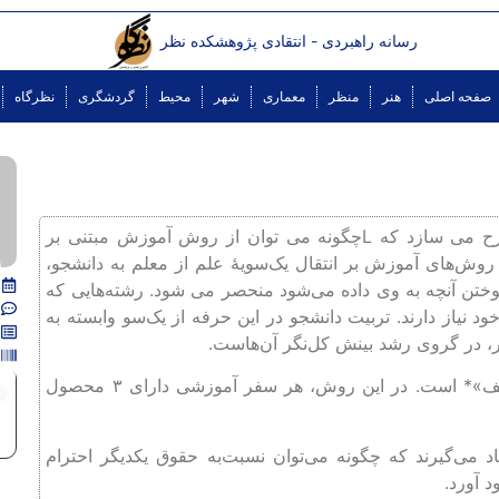
رسانه راهبردی - انتقادی پژوهشکده نظر
صفحه اصلی
هنر
منظر
معماری
شهر
محیط
گردشگری
نظرگاه
ضعف های موجود در نظام آموزش معماری، این سؤال را مطرح می سازد که Lچگونه می توان از روش آموزش مبتنی بر
ش‌های آموزش بر انتقال یک‌سویۀ علم از معلم به دانشجو،
وختن آنچه به وی داده می‌شود منحصر می شود. رشته‌هایی که
نیاز دارند. تربیت دانشجو در این حرفه از یک‌سو وابسته به
ر، در گروی رشد بینش کل‌نگر آن‌هاست.
راهکار برون رفت از این وضعیت، شیوۀ «آموزش مبتنی بر کشف»* است. در این روش، هر سفر آموزشی دارای ۳ محصول
م
اد می‌گیرند که چگونه می‌توان نسبت‌به حقوق یکدیگر احترام
 آورد.