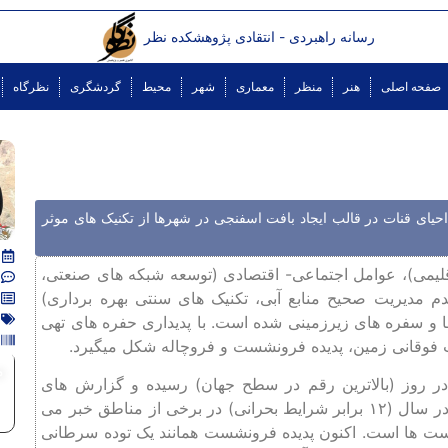
رسانه راهبردی - انتقادی پژوهشکده نظر
صفحه اصلی
هنر
منظر
معماری
شهر
محیط
گردشگری
نظرگاه
 احیای قنات ‌در قالب ایجاد بافت اسفنجی در شهرها از تکنیک های موثر
یمی)، عوامل اجتماعی- اقتصادی (توسعه شبکه ‌های صنعتی،
م مدیریت صحیح منابع آبی، تکنیک های سنتی بهره برداری)
ها و سفره های زیرزمینی شده است. با پدیداری حفره های تهی
 فوقانی زمین، پدیده فرونشست و فروچاله شکل میگیرد.
م
یش از یک میلیمتر در روز (بالاترین رقم در سطح جهان) رسیده و گزارش های
سازمان زمین ‌شناسی ایران از رکورد فرونشست ۵۴ سانتی‌متر در سال (۱۲ برابر شرایط بحرانی) در برخی از مناطق خبر می
ناسان سال ‌های ۱۴۰۰ تا ۱۴۰۵ اوج فرونشست ‌ها است. اکنون پدیده فرونشست همانند یک توده سرطانی