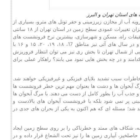
ویه آب از مخازن زیرزمینی و حفر تونل های مترو، بسیاری از
نواحی را درگیر کرده است. پیش بینی ها حاکی از آن است که میزان تغییرات عمودی سطح زمین در استان تهران از ۱۸ سانتی
تحقیقات راه، مسکن و شهرسازی، بیشترین نرخ فرونشست های
تهران در مناطق جنوبی ورامین و قرچک و دشت شهریار بوده و در سال‌ های آتی نیز مناطق 17، ۱۸، ۱۹، ۲۰، ۱۵ و ۱۶ با
هایی از شمال تهران تا بخش ری نیز می ‌توان انتظار فروریزش‌
مند و در چه بخش هایی نمود می یابند؟ راهکار عملی برای
خاطرات سبب تشدید بلایای فیزیکی و غیرفیزیکی خواهند شد.
رگ آبخوان ها و دشت ها بعنوان مهم ترین خطر فرونشست ها
و جذب آب را بطور کامل از دست می دهند. با مرگ آبخوان ها
ینی پر نمی شود بلکه با فرونشست آبخوان های بالادست و
 شد؛ مسئله ای که هم اکنون به یکی از بحران های جدی در
ه، شکاف‌ های ممتد و خطرناکی را بر روی سطح زمین ایجاد
صلخیز، آبیاری زمین ‌ها را نیز تحت الشعاع قرار داده و در