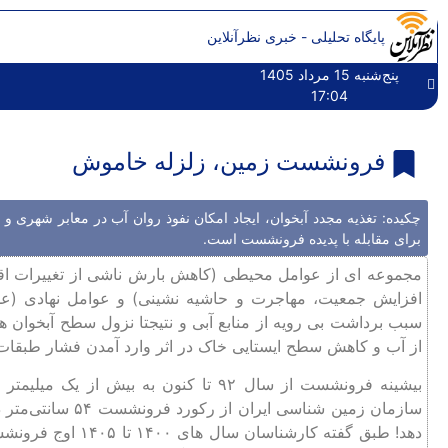
پایگاه تحلیلی - خبری نظرآنلاین
پنج‌شنبه 15 مرداد 1405
17:04
فرونشست زمین، زلزله خاموش
چکیده: تغذیه مجدد آبخوان‌، ایجاد امکان نفوذ روان ‌آب در معابر شهری و
برای مقابله با پدیده فرونشست است.
مجموعه ای از عوامل محیطی (كاهش بارش ناشی از تغییرات اقل
افزایش جمعیت، مهاجرت و حاشیه ‌نشینی) و عوامل نهادی (عد
سبب برداشت بی ‌رویه از منابع آبی و نتیجتا نزول سطح آبخوان 
از آب و کاهش سطح ایستایی خاک در اثر وارد آمدن فشار طبقات
بیشینه فرونشست از سال ۹۲ تا کنون به ب
دهد! طبق گفته کارش