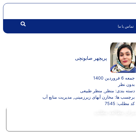
تماس با ما
پریچهر صابونچی
جمعه 6 فروردین 1400
بدون نظر
دسته بندی:
منظر
,
منظر طبیعی
برچسب ها:
مخازن آبهای زیرزمینی
,
مدیریت منابع آب
کد مطلب: 7545
یزان مطالعه مطلب