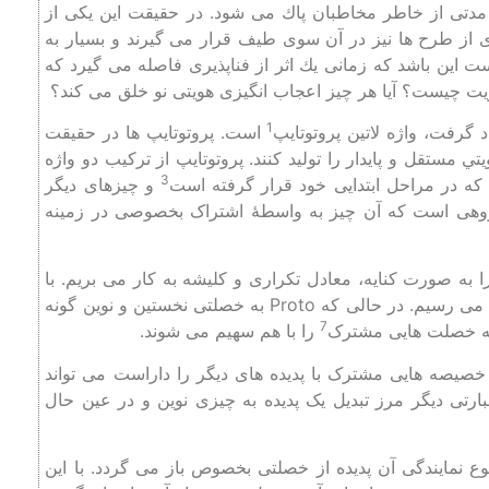
از مدتی از خاطر مخاطبان پاك می ‌شود. در حقيقت اين يكی از
از طرح‌ ها نيز در آن سوی طيف قرار می ‌گيرند و بسيار به
ست اين باشد كه زمانی يك اثر از فناپذيری فاصله می گيرد كه
 چيست؟ آيا هر چيز اعجاب ‌انگيزی هويتی نو خلق می ‌كند؟
1
گرفت، واژه لاتين پروتوتايپ
است. پروتوتايپ ها در حقيقت
تي مستقل و پايدار را توليد كنند. پروتوتایپ از ترکیب دو واژه
3
ه در مراحل ابتدایی خود قرار گرفته است
و چیزهای دیگر
گروهی است که آن چیز به واسطۀ اشتراک بخصوصی در زمینه
به صورت كنايه، معادل تكراری و كليشه به كار می بريم. با
کنار هم قرار دادن این دو واژه اما، ظاهراً به یک پارادوکس نسبی می ‌رسیم. در حالی که Proto به خصلتی نخستین‌ و نوین‌ گونه
7
د که خصلت ‌هایی مشترک
را با هم سهیم ‌می ‌شوند.
یصه‌ هایی مشترک با پديده های دیگر را داراست می ‌تواند
بارتی دیگر مرز تبدیل یک پديده به چیزی نوین و در عین حال
ع نمایندگی آن پدیده از خصلتی بخصوص باز ‌می ‌گردد. با این