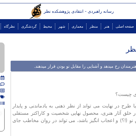
رسانه راهبردی - انتقادی پژوهشکده نظر
صفحه اصلی
هنر
منظر
معماری
شهر
محیط
گردشگری
نظرگاه
نظر
مندان رخ میدهد و آشنایی را مقابل نو بودن قرار میدهند.
نری چيست؟
رح در نهايت می ‌تواند از نظر ذهنی به‌ يادماندنی و پايدار
م
 خلق آثار هنری، محصول نهايی شخصيت و كاراكتر مستقلی
 نو (!؟) و اعجاب ‌انگيز باشد، می تواند در روان مخاطب جای