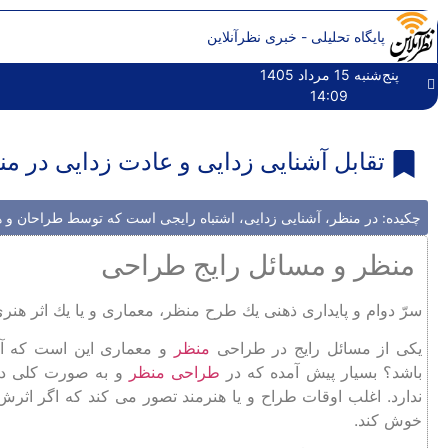
پایگاه تحلیلی - خبری نظرآنلاین
پنج‌شنبه 15 مرداد 1405
14:09
تقابل آشنايی ‌زدايی و عادت زدايی در م
چکیده: در منظر، آشنایی زدایی، اشتباه رایجی است که توسط طراحان و هنر
منظر و مسائل رایج طراحی
سرّ دوام و پايداری ذهنی يك طرح منظر، معماری و يا يك اثر ه
يكی از مسائل رايج در طراحی
منظر
و معماری اين است كه آيا ط
باشد؟ بسيار پيش آمده كه در
طراحی منظر
و به صورت كلی در
ندارد. اغلب اوقات طراح و يا هنرمند تصور می ‌كند كه اگر اثرش
خوش كند.