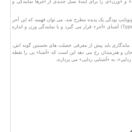
 و «وزن»ی را برای آیندۀ نسل جدیدی از آجر‌ها نمایندگی و
تایپ ‌بودگی یک پدیده مطرح شد، می ‌توان فهمید که این آجر
به خودیِ خود پیش از نمایندگی خصلت‌ های نوین خود در گروه (Type) آشنای «آجر» قرار می ‌گیرد و با نمایندگی وزن و اندازه
ت ماندگاری بايد پيش از معرفی خصلت های نخستين گونه اش،
ان و هنرمندان رخ می دهد اين است كه «آشنا» يی را نقطه
دايی»، به «آشنايی زدايی» می پردازند.