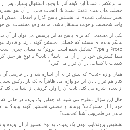
اما برعكس، عمدتاً اين‌ گونه آثار با وجود استقبال بسيار، پس 
خصلت‌ های پديده «مُد» است: يك اعجاب فانی. از آن سو بسياری 
تعبير سينمايی «تيپ‌» اند. نخستين پاسخ گذرا و احتمالی ممكن ا
واجد شخصيت و هويت مستقل باشد. اما به واقع مختصات اين هويت
يكي از مفاهيمی كه برای پاسخ به اين پرسش می توان از آن مدد 
بيانگر پديده‌ ای هستند كه خصلتی نخستين گونه دارند و قادرند هوي
2
Proto و Type تشکیل شده است. پروتو
به معنای چیزی است ک
5
4
مبدأ گسترش خود را از آن می ‌یابند
. تایپ
یا نوعِ هر چیز، 
6
کیفیات یا کمیات، در آن قرار می‌ گیرد
.
همان واژه «تيپ» كه پيش تر به آن اشاره شد و در فارسی آن را 
از پديده اشاره می ‌کند، تایپ آن‌ را وارد گروهی از اشیا می ‌کن
حال این سؤال مطرح می ‌شود که چطور یک پديده در حالی که خص
8
خود را از مشترکات
برهاند و خصلتی نخستین‌ گونه بیابد؟ به ع
ماندن در قلمرویی آشنا کجاست؟
تشخیص پروتوتایپ بودن یک پدیده، به نوع تفسیر از آن پدیده و نو