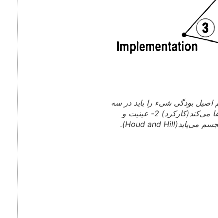
‌کم اصیل‌ بودگی شیء را باید در سه
قلمرو تعریف کرد. 1-نقشی که شیء در تداوم زندگی ایفا می‌کند(کارکرد) 2- عینیت و