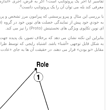
تفاسیر آیا آجر یک پروتوتایپ است؟ اگر به فرض، آجری «اندازه»
9
معرفی کند بله می ‌توان آن را یک پروتوتایپ دانست
.
با بررسی این مثال و پیرو پرسشی که پیرامون مرز تشخص و پروتو
‌ای نوین تکاپوی ویژگی‌ های نخستینش (Proto) را نیز می ‌کند.
بنابراين اين نكته نشان می دهد كه برخلاف تصور، يك پديده جه
به شكل قابل توجهی «آشنا» باشد. اشتباه رايجی كه توسط طراح
مقابل «نو بودن» قرار می دهند. در حقيقت آن‌ ها به جای «عادت ز