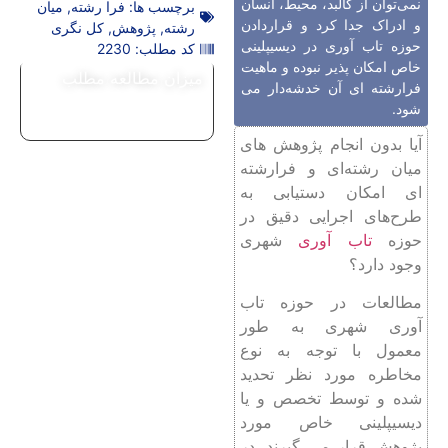
نمی‌توان از کالبد، محیط، انسان
برچسب ها:
فرا رشته
,
میان
و ادراک جدا کرد و قراردادن
رشته
,
پژوهش
,
کل نگری
حوزه تاب آوری در دیسیپلینی
کد مطلب: 2230
خاص امکان پذیر نبوده و ماهیت
میزان مطالعه مطلب
فرارشته ای آن خدشه‌دار می
شود.
آیا بدون انجام پژوهش های
میان رشته‌ای و فرارشته
ای امکان دستیابی به
طرح‌های اجرایی دقیق در
حوزه
تاب آوری
شهری
وجود دارد؟
مطالعات در حوزه تاب
آوری شهری به طور
معمول با توجه به نوع
مخاطره مورد نظر تحدید
شده و توسط تخصص و یا
دیسیپلینی خاص مورد
پژوهش قرار می گیرند. در