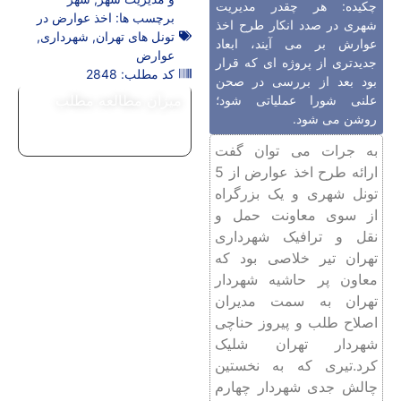
چکیده: هر چقدر مدیریت
برچسب ها:
اخذ عوارض در
شهری در صدد انکار طرح اخذ
تونل های تهران
,
شهرداری
,
عوارش بر می آیند، ابعاد
عوارض
جدیدتری از پروژه ای که قرار
کد مطلب: 2848
بود بعد از بررسی در صحن
میزان مطالعه مطلب
علنی شورا عملیاتی شود؛
روشن می شود.
به جرات می توان گفت
ارائه طرح اخذ عوارض از 5
تونل شهری و یک بزرگراه
از سوی معاونت حمل و
نقل و ترافیک شهرداری
تهران تیر خلاصی بود که
معاون پر حاشیه شهردار
تهران به سمت مدیران
اصلاح طلب و پیروز حناچی
شهردار تهران شلیک
کرد.تیری که به نخستین
چالش جدی شهردار چهارم