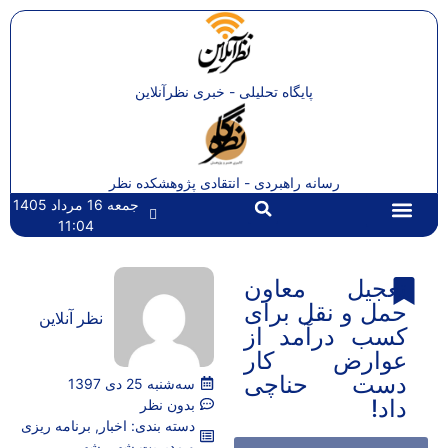
پایگاه تحلیلی - خبری نظرآنلاین
رسانه راهبردی - انتقادی پژوهشکده نظر
جمعه 16 مرداد 1405
11:04
تماس با ما
صفحه اصلی
تعجیل معاون
حمل و نقل برای
نظر آنلاین
کسب درآمد از
عوارض کار
دست حناچی
سه‌شنبه 25 دی 1397
داد!
بدون نظر
دسته بندی:
اخبار
,
برنامه ریزی
و مدیریت شهر
,
شهر