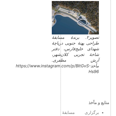
تصویر۲. برندۀ مسابقۀ
طراحی پهنۀ جنوبی دریاچۀ
شهدای خلیج‌فارس، دفتر
شاخۀ تجربی کلان‌شهر،
آرش مظفری.
مأخذhttps://www.instagram.com/p/BltGvS-
Hs96
منابع و مآخذ
برگزاری مسابقۀ