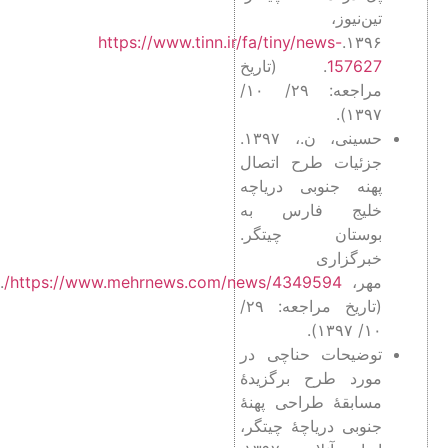
تین‌نیوز،
https://www.tinn.ir/fa/tiny/news-
۱۳۹۶.
157627
. (تاریخ
مراجعه: ۲۹/ ۱۰/
۱۳۹۷).
حسینی، ن.، ۱۳۹۷.
جزئیات طرح اتصال
پهنه جنوبی دریاچه
خلیج فارس به
بوستان چیتگر.
خبرگزاری
مهر،
https://www.mehrnews.com/news/4349594/
.
(تاریخ مراجعه: ۲۹/
۱۰/ ۱۳۹۷).
توضیحات حناچی در
مورد طرح برگزیدۀ
مسابقۀ طراحی پهنۀ
جنوبی دریاچۀ چیتگر،