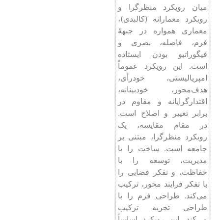
میان رویکرد منظرگرا و
رویکرد معمارانه (کالبدی)،
معماری همواره در جبهۀ
فرم، فاصله، بصری و
فیگوراتیو بودن ایستاده
‌است. این رویکرد عموماً
امپریالیستی، خودرأی،
هدف‌محور، خودبینانه،
اقتدارگرایانه و مقاوم در
برابر تغییر و اصلاح است.
در مقام مقایسه، یک
رویکرد منظرگرا، مبتنی بر
جامعه است. ساخت را با
مدیریت، توسعه را با
حفاظت، و تفکر فضایی را
با تفکر فرایند محور، ترکیب
می‌کند. طراحی فرم را با
طراحی تجربه ترکیب
می‌کند. این رویکرد اساساً