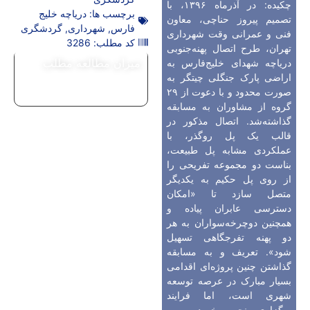
چکیده: در آذرماه ۱۳۹۶، با
برچسب ها:
دریاچه خلیج
تصمیم پیروز حناچی، معاون
فارس
,
شهرداری
,
گردشگری
فنی و عمرانی وقت شهرداری
کد مطلب: 3286
تهران، طرح اتصال پهنه‌جنوبی
میزان مطالعه مطلب
دریاچه شهدای خلیج‌فارس به
اراضی پارک جنگلی چیتگر به
صورت محدود و با دعوت از ۲۹
گروه از مشاوران به مسابقه
گذاشته‌شد. اتصال مذکور در
قالب یک پل روگذر، با
عملکردی مشابه پل طبیعت،
بناست دو مجموعه تفریحی را
از روی پل حکیم به یکدیگر
متصل سازد تا «امکان
دسترسی عابران پیاده و
همچنین دوچرخه‌سواران به هر
دو پهنه تفرجگاهی تسهیل
شود». تعریف و به مسابقه
گذاشتن چنین پروژه‌ای اقدامی
بسیار مبارک در عرصه توسعه
شهری است، اما فرایند
برگزاری و نحوه برخورد