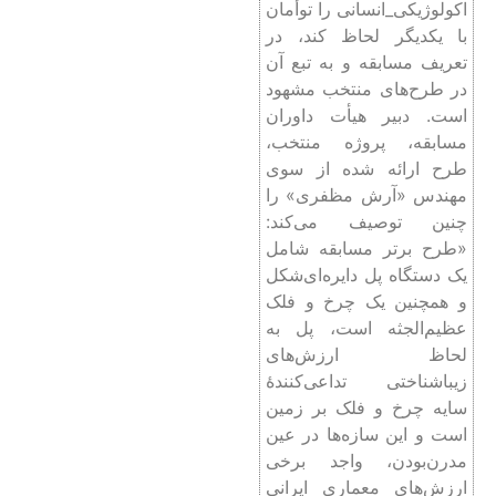
اکولوژیکی_انسانی را توأمان
با یکدیگر لحاظ کند، در
تعریف مسابقه و به تبع آن
در طرح‌های منتخب مشهود
است. دبیر هیأت داوران
مسابقه، پروژه منتخب،
طرح ارائه شده از سوی
مهندس «آرش مظفری» را
چنین توصیف می‌کند:
«طرح برتر مسابقه شامل
یک دستگاه پل دایره‌ای‌شکل
و همچنین یک چرخ و فلک
عظیم‌الجثه است، پل به
لحاظ ارزش‌های
زیباشناختی تداعی‌کنندۀ
سایه چرخ و فلک بر زمین
است و این سازه‌ها در عین
مدرن‌بودن، واجد برخی
ارزش‌های معماری ایرانی