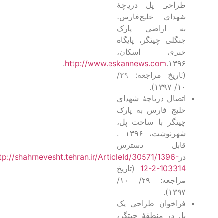
طراحی پل دریاچۀ
شهدای خلیج‌فارس،
به اراضی پارک
جنگلی چیتگر، پایگاه
خبری اسکان،
.
http://www.eskannews.com
۱۳۹۶.
(تاریخ مراجعه: ۲۹/
۱۰/ ۱۳۹۷).
اتصال دریاچۀ شهدای
خلیج فارس به پارک
چیتگر با ساخت پل،
شهرنوشت، ۱۳۹۶ .
قابل دسترس
در
http://shahrnevesht.tehran.ir/ArticleId/30571/1396-
12-2-103314
(تاریخ
مراجعه: ۲۹/ ۱۰/
۱۳۹۷).
فراخوان طراحی یک
پل در منطقۀ چیتگر،