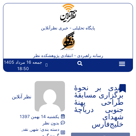
پایگاه تحلیلی - خبری نظرآنلاین
رسانه راهبردی - انتقادی پژوهشکده نظر
جمعه 16 مرداد 1405
18:50
تماس با ما
صفحه اصلی
نقدی بر نحوۀ
برگزاری مسابقۀ
نظر آنلاین
طراحی پهنۀ
جنوبی دریاچۀ
شهدای
یکشنبه 14 بهمن 1397
خلیج‌فارس
بدون نظر
دسته بندی:
شهر
,
نقد
,
گردشگری