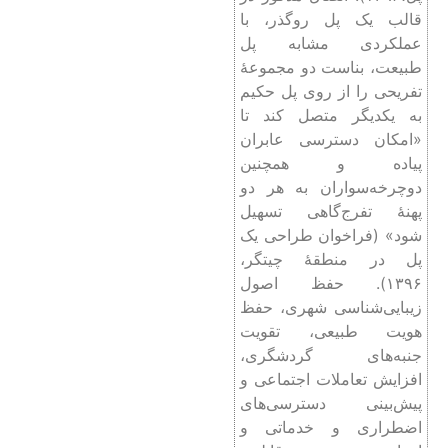
قالب یک پل روگذر، با
عملکردی مشابه پل
طبیعت، بناست دو مجموعۀ
تفریحی را از روی پل حکیم
به یکدیگر متصل کند تا
«امکان دسترسی عابران
پیاده و همچنین
دوچرخه‌سواران به هر دو
پهنۀ تفرج‌گاهی تسهیل
شود» (فراخوان طراحی یک
پل در منطقۀ چیتگر،
۱۳۹۶). حفظ اصول
زیبایی‌شناسی شهری، حفظ
هویت طبیعی،‌ تقویت
جنبه‌های گردشگری،
افزایش تعاملات اجتماعی و
پیش‌بینی دسترسی‌های
اضطراری و خدماتی و