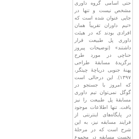
حتی اسامی گروه داوری
مشخص نیست و تنها در
جایی عنوان شده ‌است که
«تیم داوران تقریباً همان
افرادی بودند که در هیئت
داوری پل طبیعت قرار
داشتند» (توضیحات پیروز
حناچی در مورد طرح
برگزیدۀ مسابقۀ طراحی
پهنۀ جنوبی دریاچۀ چیتگر،
۱۳۹۷). این درحالی است
که امروز با جستجو در
گوگل نمی‌توان تیم داوری
مسابقۀ پل طبیعت را نیز
یافت. تنها اطلاعات موجود
در پایگاه‌های اینترنتی از
فرایند مسابقه نیز، به این
شرح است که در مرحلۀ
نخست مسابقه در مجموع