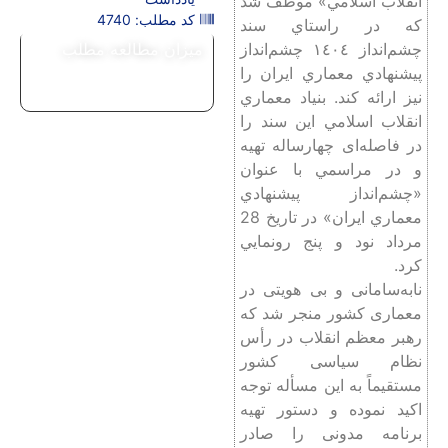
انقلاب اسلامي» موظف شد
کد مطلب: 4740
که در راستاي سند
چشم‌انداز ١٤٠٤ چشم‌انداز
میزان مطالعه مطلب
پيشنهادي معماري ايران را
نیز ارائه کند. بنياد معماري
انقلاب اسلامي اين سند را
در فاصله‌ای چهارساله تهيه
و در مراسمي با عنوان
«چشم‌انداز پيشنهادي
معماري ايران» در تاریخ 28
مرداد نود و پنج رونمايي
کرد.
نابه‌سامانی و بی هویتی در
معماری کشور منجر شد که
رهبر معظم انقلاب در رأس
نظام سیاسی کشور
مستقیماً به این مسأله توجه
اکید نموده و دستور تهیه
برنامه مدونی را صادر