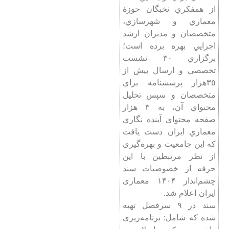
از همفکري نخبگان حوزۀ
معماري و شهرسازي،
متخصصان و مديران ارشد
اجرايي بهره برده است؛
برگزاري ٣٠ نشست
تخصصي و ارسال بيش از
٣٥هزار پرسشنامه براي
متخصصان و سپس تحليل
محتواي آن، به ٣ هزار
صفحه محتواي آينده نگاري
معماري ايران دست يافت
که این جامعیت و بهره‌گیری
از نظر مرتبطین با این
حرفه از خصوصیات سند
چشم‌انداز ۱۴۰۴ معماری
ایران اعلام شد.
سند در ۹ سرفصل تهیه
شده که شامل: برنامه‌ریزی