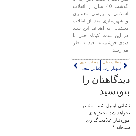
گذشت 40 سال از انقلاب
اسلامی و بررسی معماری
و شهرسازی بعد از انقلاب
دستیابی به اهداف این سند
در این مدت کوتاه حتی با
دیدی خوشبینانه بعید به نظر
می‌رسد.
مطلب قبلی
مطلب بعدی
شهناز رمارم: طرح نوسازی و بهسازی بافت پیرامون حرم امام رضا (ع) یک طرح ملی و فراملی است.
عباس مجیدی: اصل قضیه محافظت از آثار است نه دزدی آنها
دیدگاهتان را
بنویسید
نشانی ایمیل شما منتشر
نخواهد شد.
بخش‌های
موردنیاز علامت‌گذاری
شده‌اند
*