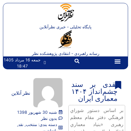
پایگاه تحلیلی - خبری نظرآنلاین
رسانه راهبردی - انتقادی پژوهشکده نظر
جمعه 16 مرداد 1405
18:47
تماس با ما
صفحه اصلی
نقدی بر سند
چشم‌انداز ۱۴۰۴
نظر آنلاین
معماری ایران
بر اساس دستور شوراي
شنبه 30 شهریور 1398
فرهنگي دفتر مقام معظم
بدون نظر
رهبرى «بنياد معماري
دسته بندی:
منتخب
,
نقد
,
یادداشت