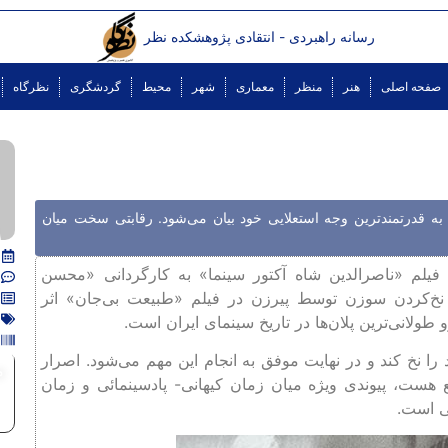
رسانه راهبردی - انتقادی پژوهشکده نظر
صفحه اصلی
هنر
منظر
معماری
شهر
محیط
گردشگری
نظرگاه
 به قدرتمندترین وجه استعلایی خود بیان می‌شود. رقابتی سخت میان
 فیلم «ناصرالدین شاه آکتور سینما» به کارگردانی «محسن
نخ‌کردن سوزن توسط پیرزن در فیلم «طبیعت بی‌جان» اثر
لانی‌ترین پلان‌ها در تاریخ سینمای ایران است.
ا نخ کند و در نهایت موفق به انجام این مهم می‌شود. اصرار
م
 هست، پیوندی ویژه میان زمان کیهانی- پادسینمائی و زمان
ی است.