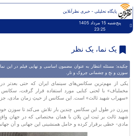
پایگاه تحلیلی - خبری نظرآنلاین
پنج‌شنبه 15 مرداد 1405
23:25
یک نما، یک نظر
چکیده: مسئله انتظار به عنوان مضمون اساسی و نهایی فیلم در این نما
سوزن و نخ و چشمانی چروک و تار.
یکی از مهم‌ترین سکانس‌های سینمای ایران که حتی بعدتر در
مخملباف» با لحنی کنایی مورد استفاده قرار گرفت، سکانس 
«سهراب شهید ثالث» است. این سکانس از حیثِ زمان مادی، جزو طو
پیرزن در طول این سکانس چندین بار تلاش می‌کند تا سوزن خود ر
شهید ثالث بر ثبت این پلان با همان مختصاتی که در جهان واقع
مادی- خطی برقرار کرده و حامل همنشینی این جهانی و آن جهان