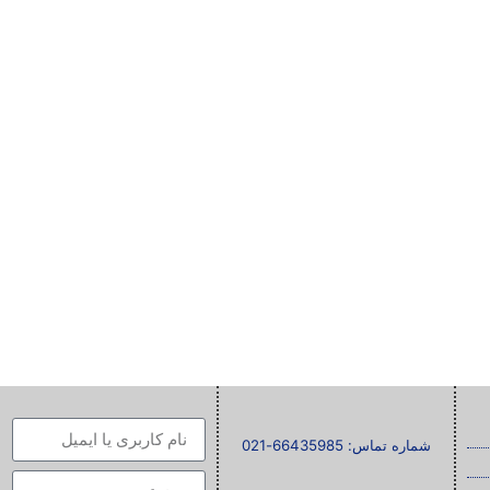
شماره تماس: 66435985-021