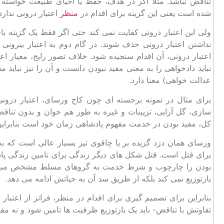
تناقض نباشد. مثلا اگر در هدف، حفظ یا احیای طبیعت خواست
شده است یعنی این گزینه برای اقدام در
منظر
اعتبار درونی ندارد
ولی این اعتبار درونی کفایت نمی کند حتی اگر فقط یک گزینه باق
نداشتن اعتبار درونی حذف شوند. در گام دوم به اعتبار بیرونی ا
اعتبار درونی، آن اقدام سنجیده شود. خلاف تصور رایج، معیار اعتب
نباید دادخواهی را به معنی مفید نبودن دانست و آن را نیز نباید 
عدالت خواهی) معنا دارد.
برای مثال در نمونه برجسته ای چون کاخ ورسای، اعتبار درون
سازی، گل آرایی، تزیینات و غیره به طور هم خوان و بدون تناق
کل، مفید بودن در خدمت مفهوم پادشاهی زمان خود است بنابراین ا
ورسای همان دزد گزیده بر یا چاقوی تیز بسیار عالی است که به
برای قتل است. قتل شکل های دیگر زندگی برای تامین زندگی پادش
بودن را چارچوب و شرط خدمت به گروهای مسلط مشخص می کن
بازتوزیع نمی کند بلکه از طریق سد آن به حیاتش ادامه می دهد.
بنابراین برای تصمیم گیری برای اقدام در منظر، فراتر از اعتب
تفاوتش با تناقض- باید یک بازتوزیع ظرفیت ها تامین شود و نه م