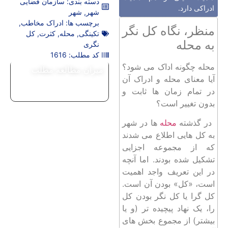
دسته بندی:
سازمان فضایی
ادراکی دارد.
شهر
,
شهر
برچسب ها:
ادراک مخاطب
,
منظر، نگاه کل نگر
تکینگی
,
محله
,
کثرت
,
کل
به محله
نگری
کد مطلب: 1616
محله چگونه اداک می شود؟
میزان مطالعه مطلب
آیا معنای محله و ادراک آن
در تمام زمان ها ثابت و
بدون تغییر است؟
در گذشته
محله
ها در شهر
به کل هایی اطلاع می شدند
که از مجموعه اجزایی
تشکیل شده بودند. اما آنچه
در این تعریف واجد اهمیت
است، «کل» بودن آن است.
کل‌ گرا یا کل ‌نگر بودن کل
را، یک ‌نهاد پیچیده ‌تر (و یا
بیشتر) از مجموع بخش های