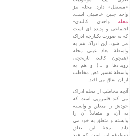
«مستقل» دارد. محله نیز
واجد چنین خاصیتی است.
محله
واحدی کالبدی-
اجتماعی و پدیده‌ ای است
که به ‌صورت یکپارچه ادراک
می شود. این ادراک هم به
‌واسطۀ ابعاد عینی محله
(همچون کالبد، تاریخچه،
رویدادها و …) و هم به
‌واسطۀ تفسیر ذهن مخاطب
از آن اتفاق می افتد.
آنچه مخاطب از محله ادراک
می کند قلمرویی است که
خودش را متعلق و وابسته
به آن، و متقابلاً آن را
وابسته و متعلق به خود می
داند. نتیجۀ این تعلق
دوطرفه این است که فرد