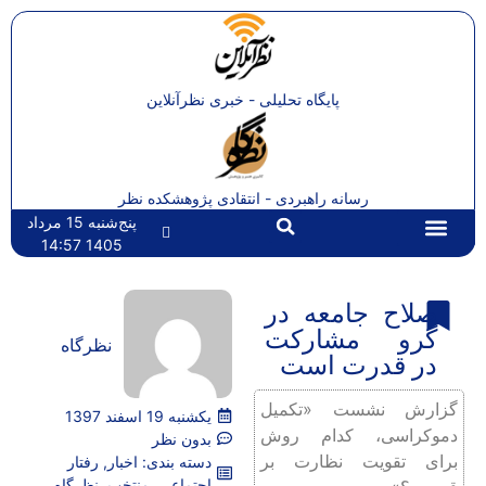
پایگاه تحلیلی - خبری نظرآنلاین
رسانه راهبردی - انتقادی پژوهشکده نظر
پنج‌شنبه 15 مرداد
1405 14:57
تماس با ما
صفحه اصلی
صلاح جامعه در
گرو مشارکت
نظرگاه
در قدرت است
گزارش نشست «تکمیل
یکشنبه 19 اسفند 1397
دموکراسی، کدام روش
بدون نظر
برای تقویت نظارت بر
دسته بندی:
اخبار
,
رفتار
اجتماعی
,
منتخب
,
نظرگاه