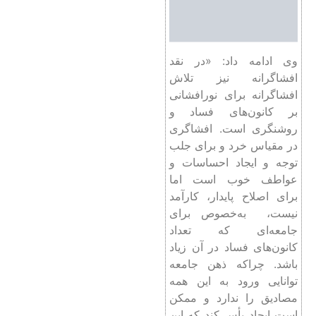
وی ادامه داد: «در نقد
افشاگرانه نیز تلاش
افشاگرانه برای نورافشانی
بر کانون‌های فساد و
روشنگری است. افشاگری
در مقیاس خرد و برای جلب
توجه و ایجاد احساسات و
عواطف خوب است اما
برای اصلاح پایدار، کارآمد
نیست، به‌خصوص برای
جامعه‌ای که تعداد
کانون‌های فساد در آن زیاد
باشد. چراکه ذهن جامعه
توانایی ورود به این همه
مصادیق را ندارد و ممکن
است ایجاد یأس کند که این
خلاف هدف اولیه یعنی
مشارکت است در عین حال
ترس از یأس هم نباید مانع