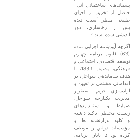
پسماندهای ساختمانی آتی
حاصل از تخریب و احیای
طبیعی منظر آسیب دیده
پس از رهاسازی، دور
اندیشی شده است؟
اگرچه آیین‌نامه اجرایی ماده
(63) قانون برنامه چهارم
توسعه اقتصادی، اجتماعی و
فرهنگی، مصوب 1383، با
هدف ساماندهي سواحل، بر
اقداماتی مشتمل بر تعيين و
آزادسازي حريم، استقرار
مديريت يكپارچه سواحل،
ضوابط و استانداردهاي
زيست محيطي تاکید داشته
و كليه وزارتخانه ها و
مؤسسات دولتي را موظف
کرده بود تا پايان برنامه،