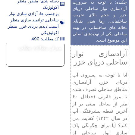
دسته بندی:
منظر
,
منظر
چکیده: با توجه به ضرورت
اکولوژیک
آزادسازی نوار ساحلی دریای
برچسب ها:
آزادی سازی نوار
خزر و حجم بالای تخریب
ساحلی
,
توانمند سازی منظر
ساختمانی، رها شدن بقایای
آسیب دیده
,
دریای خزر
,
منظر
نخاله های ساختمانی در پهنه
اکولوژیکی
ساحلی یکی از تهدیدهای اصلی
کد مطلب: 490
این موضوع است.
میزان مطالعه مطلب
آزادسازی نوار
ساحلی دریای خزر
آیا با توجه به پسروی آب
دریای خزر، آزادسازی
مناطق ساحلی تصرف شده
تا مرز قانونی (حداقل ۶۰
متر از ساحل مبنی بر از
آخرین نقطه پیشرفتگی آب
در سال ۱۳۴۲) کفایت می
کند؟ آیا برای چگونگی پاک
سازی نوار ساحلی از