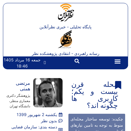
پایگاه تحلیلی - خبری نظرآنلاین
رسانه راهبردی - انتقادی پژوهشکده نظر
جمعه 16 مرداد 1405
18:46
تماس با ما
صفحه اصلی
محله قرن
مرتضی
همتی
بیست و یکم؛
پژوهشگر دکتری
کاربری ها
معماری منظر،
چگونه اند؟
دانشگاه تهران
یکشنبه 2 شهریور 1399
چکیده: توسعه ساختار محله‌ای
بدون نظر
منوط به توجه به تامین نیازهای
دسته بندی:
سازمان فضایی