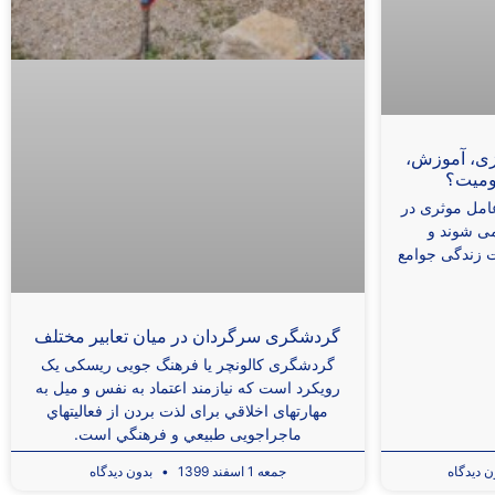
ازی، آموزش،
وميت؟
عامل موثری در
 ‌شوند و
ت زندگی جوامع
گردشگری سرگردان در ميان تعابير مختلف
گردشگری کالونچر يا فرهنگ جويی ريسکی يک
رويکرد است که نیازمند اعتماد به‌ نفس و ميل به
مهارت­های اخلاقي برای لذت بردن از فعالیتهاي
ماجراجویی طبيعي و فرهنگي است.
 دیدگاه
جمعه 1 اسفند 1399
بدون دیدگاه