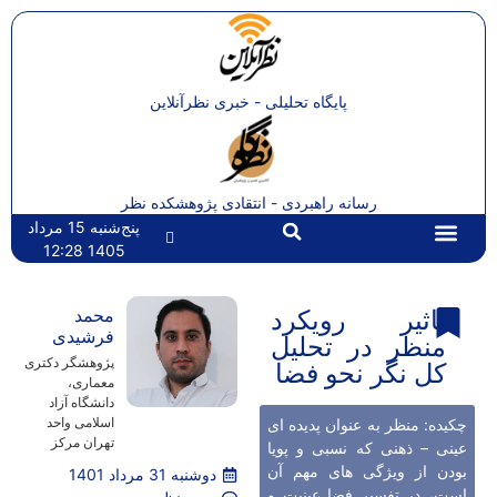
پایگاه تحلیلی - خبری نظرآنلاین
رسانه راهبردی - انتقادی پژوهشکده نظر
پنج‌شنبه 15 مرداد
1405 12:28
تماس با ما
صفحه اصلی
تاثیر رویکرد
محمد
فرشیدی
منظر در تحلیل
پژوهشگر دکتری
کل نگر نحو فضا
معماری،
دانشگاه آزاد
اسلامی واحد
چکیده: منظر به عنوان پدیده ای
تهران مرکز
عینی – ذهنی که نسبی و پویا
بودن از ویژگی های مهم آن
دوشنبه 31 مرداد 1401
است، در تفسیر فضا عینیت و