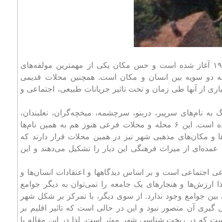
تاریخچه پرداختن به مولفه‌های کیفی طراحی شهری از دهه ۱۹۶۰ آغاز شده است و حس مکان یکی از مهمترین مولفه‌های
طه دو سویه بین انسان و مکان است. همچنین محلات قدیمی
ی از آنها طی زمان و تحت تاثیر جریانات طبیعی، اجتماعی و
ان (استرآباد) در دوران قاجار ۶ محله بزرگ به نام‌های سرپیر، دربنو، سرچشمه، میخچه‌گران، نعلبندان،
سبزه ‌مشهد و میدان داشت و دارای چندین محله فرعی نبز بوده‌ است. این ۶ محله و محلات فرعی هنوز هم به همین نام‌ها
ها و مکان‌های مذهبی شهر نیز در همین محلات قرار دارند که
ده‌ای از میراث فرهنگی این دیار را تشکیل می‌دهند و این
ی اجتماعی است و بر اساس دیدگاهها و اعتقادات انسان‌ها و
 ارزش‌ها و هنجارهای یک جامعه را نمی‌توان به دیگر جوامع
بین جوامع وجود ندارد. از سوی دیگر، با تمرکز بر شکل شهر
ل گیری آن متصور نبود و این در حالی است که تاثیر اقلیم بر
 که در ریخت شناسی شهر موثر است. لذا در این مقاله با